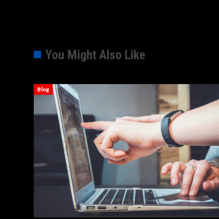
You Might Also Like
Blog