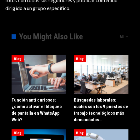
fotos con todos sus seguidores y publicar contenido
dirigido a un grupo específico.
You Might Also Like
All
Blog
Blog
Función anti curiosos:
Búsquedas laborales:
¿cómo activar el bloqueo
cuáles son los 9 puestos de
de pantalla en WhatsApp
trabajo tecnológicos más
Web?
demandados…
Blog
Blog