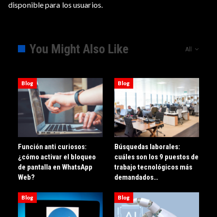
disponible para los usuarios.
You Might Also Like
All
Blog
Blog
Función anti curiosos:
Búsquedas laborales:
¿cómo activar el bloqueo
cuáles son los 9 puestos de
de pantalla en WhatsApp
trabajo tecnológicos más
Web?
demandados…
Blog
Blog